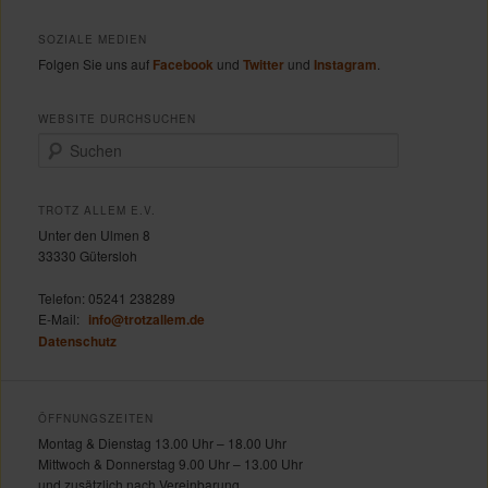
SOZIALE MEDIEN
Folgen Sie uns auf
Facebook
und
Twitter
und
Instagram
.
WEBSITE DURCHSUCHEN
S
u
c
h
TROTZ ALLEM E.V.
e
Unter den Ulmen 8
n
33330 Gütersloh
Telefon:
05241 238289
E-Mail:
info@trotzallem.de
Datenschutz
ÖFFNUNGSZEITEN
Montag & Dienstag 13.00 Uhr – 18.00 Uhr
Mittwoch & Donnerstag 9.00 Uhr – 13.00 Uhr
und zusätzlich nach Vereinbarung.