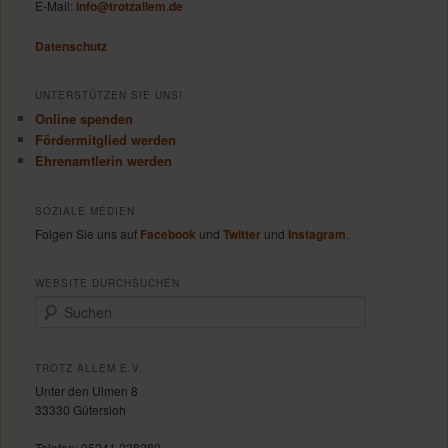
E-Mail:
info@trotzallem.de
Datenschutz
UNTERSTÜTZEN SIE UNS!
Online spenden
Fördermitglied werden
Ehrenamtlerin werden
SOZIALE MEDIEN
Folgen Sie uns auf
Facebook
und
Twitter
und
Instagram
.
WEBSITE DURCHSUCHEN
S
u
c
h
TROTZ ALLEM E.V.
e
Unter den Ulmen 8
n
33330 Gütersloh
Telefon:
05241 238289