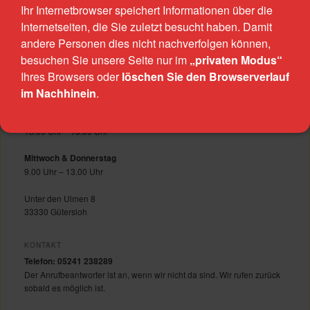
Ihr Internetbrowser speichert Informationen über die
Internetseiten, die Sie zuletzt besucht haben. Damit
TROTZ ALLEM E.V.
andere Personen dies nicht nachverfolgen können,
Trotz Allem e.V. ist eine Beratungsstelle für Frauen mit sexualisierten
besuchen Sie unsere Seite nur im
„privaten Modus“
Gewalterfahrungen.
Ihres Browsers oder
löschen Sie den Browserverlauf
im Nachhinein
.
ÖFFNUNGSZEITEN
Montag & Dienstag
13.00 Uhr – 18.00 Uhr
Mittwoch & Donnerstag
9.00 Uhr – 13.00 Uhr
Unter den Ulmen 8
33330 Gütersloh
KONTAKT
Telefon: 05241 238289
Der Anrufbeantworter ist an, wenn wir nicht da sind. Wir rufen zurück
sobald es möglich ist.