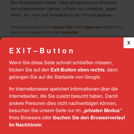
dem Rainbowflash mündet. Dabei wird gemeinsam ein buntes
und unübersehbares Zeichen, in Form von Luftballons, gegen
Homo-, Bi-, Inter- und Transphobie in den Himmel gelassen.
Dieser Eintrag wurde von
Nadine Thiel
unter
Allgemein
veröffentlicht.
Setze ein Lesezeichen für den
Permalink
.
E X I T – B u t t o n
TROTZ ALLEM E.V.
Trotz Allem e.V. ist eine Beratungsstelle für Frauen mit sexualisierten
Wenn Sie diese Seite schnell schließen müssen,
Gewalterfahrungen.
klicken Sie auf den
Exit-Button oben rechts
, dann
gelangen Sie auf die Startseite von Google.
ÖFFNUNGSZEITEN
Montag & Dienstag
Ihr Internetbrowser speichert Informationen über die
13.00 Uhr – 18.00 Uhr
Internetseiten, die Sie zuletzt besucht haben. Damit
andere Personen dies nicht nachverfolgen können,
Mittwoch & Donnerstag
9.00 Uhr – 13.00 Uhr
besuchen Sie unsere Seite nur im
„privaten Modus“
Ihres Browsers oder
löschen Sie den Browserverlauf
Unter den Ulmen 8
im Nachhinein
.
33330 Gütersloh