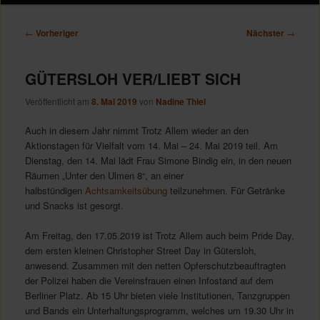
Inhalt
Inhalt
Beitragsnavigation
←
Vorheriger
Nächster
→
springen
springen
GÜTERSLOH VER/LIEBT SICH
Veröffentlicht am
8. Mai 2019
von
Nadine Thiel
Auch in diesem Jahr nimmt Trotz Allem wieder an den
Aktionstagen für Vielfalt vom 14. Mai – 24. Mai 2019 teil. Am
Dienstag, den 14. Mai lädt Frau Simone Bindig ein, in den neuen
Räumen „Unter den Ulmen 8“, an einer
halbstündigen
Achtsamkeitsübung
teilzunehmen. Für Getränke
und Snacks ist gesorgt.
Am Freitag, den 17.05.2019 ist Trotz Allem auch beim Pride Day,
dem ersten kleinen Christopher Street Day in Gütersloh,
anwesend. Zusammen mit den netten Opferschutzbeauftragten
der Polizei haben die Vereinsfrauen einen Infostand auf dem
Berliner Platz. Ab 15 Uhr bieten viele Institutionen, Tanzgruppen
und Bands ein Unterhaltungsprogramm, welches um 19.30 Uhr in