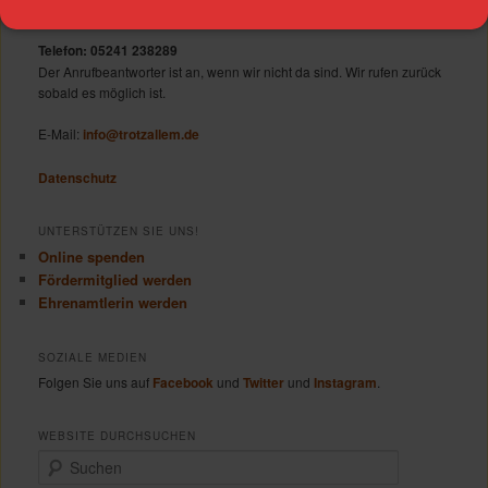
KONTAKT
Telefon: 05241 238289
Der Anrufbeantworter ist an, wenn wir nicht da sind. Wir rufen zurück
sobald es möglich ist.
E-Mail:
info@trotzallem.de
Datenschutz
UNTERSTÜTZEN SIE UNS!
Online spenden
Fördermitglied werden
Ehrenamtlerin werden
SOZIALE MEDIEN
Folgen Sie uns auf
Facebook
und
Twitter
und
Instagram
.
WEBSITE DURCHSUCHEN
S
u