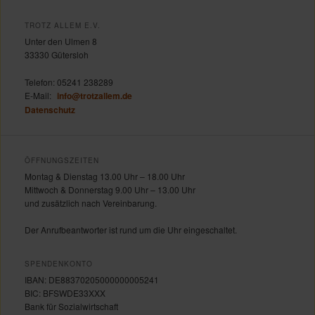
c
h
TROTZ ALLEM E.V.
e
Unter den Ulmen 8
n
33330 Gütersloh
Telefon:
05241 238289
E-Mail:
info@trotzallem.de
Datenschutz
ÖFFNUNGSZEITEN
Montag & Dienstag 13.00 Uhr – 18.00 Uhr
Mittwoch & Donnerstag 9.00 Uhr – 13.00 Uhr
und zusätzlich nach Vereinbarung.
Der Anrufbeantworter ist rund um die Uhr eingeschaltet.
SPENDENKONTO
IBAN: DE88370205000000005241
BIC: BFSWDE33XXX
Bank für Sozialwirtschaft