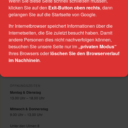
Wenn Sie diese Seite schnell schließen müssen,
abschreckt und Du die Idee von „Hilfe zur Selbsthilfe“
unterstützen möchtest mit einem Text: Dann her damit! Wir
klicken Sie auf den
Exit-Button oben rechts
, dann
freuen uns!
gelangen Sie auf die Startseite von Google.
blog@trotzallem.de
Ihr Internetbrowser speichert Informationen über die
Internetseiten, die Sie zuletzt besucht haben. Damit
Veröffentlicht unter
Allgemein
,
Verein
|
Verschlagwortet mit
Hilfe zur
andere Personen dies nicht nachverfolgen können,
Selbsthilfe
,
Mitmachen
,
Webseite
besuchen Sie unsere Seite nur im
„privaten Modus“
Ihres Browsers oder
löschen Sie den Browserverlauf
im Nachhinein
.
TROTZ ALLEM E.V.
Trotz Allem e.V. ist eine Beratungsstelle für Frauen mit sexualisierten
Gewalterfahrungen.
ÖFFNUNGSZEITEN
Montag & Dienstag
13.00 Uhr – 18.00 Uhr
Mittwoch & Donnerstag
9.00 Uhr – 13.00 Uhr
Unter den Ulmen 8