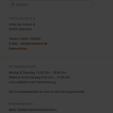
S
u
c
h
TROTZ ALLEM E.V.
e
Unter den Ulmen 8
n
33330 Gütersloh
Telefon:
05241 238289
E-Mail:
info@trotzallem.de
Datenschutz
ÖFFNUNGSZEITEN
Montag & Dienstag 13.00 Uhr – 18.00 Uhr
Mittwoch & Donnerstag 9.00 Uhr – 13.00 Uhr
und zusätzlich nach Vereinbarung.
Der Anrufbeantworter ist rund um die Uhr eingeschaltet.
SPENDENKONTO
IBAN: DE88370205000000005241