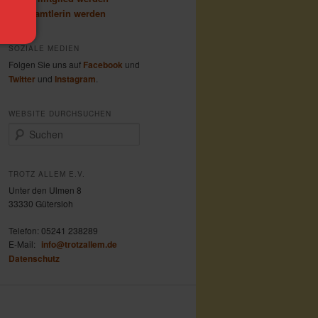
Ehrenamtlerin werden
SOZIALE MEDIEN
Folgen Sie uns auf
Facebook
und
Twitter
und
Instagram
.
WEBSITE DURCHSUCHEN
S
u
c
h
TROTZ ALLEM E.V.
e
Unter den Ulmen 8
n
33330 Gütersloh
Telefon:
05241 238289
E-Mail:
info@trotzallem.de
Datenschutz