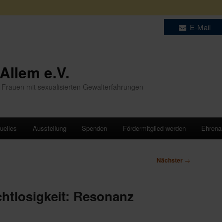
E-Mail
 Allem e.V.
 Frauen mit sexualisierten Gewalterfahrungen
uelles
Ausstellung
Spenden
Fördermitglied werden
Ehren
Nächster
→
chtlosigkeit: Resonanz