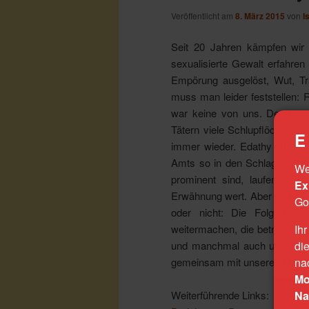
Veröffentlicht am
8. März 2015
von
I
Seit 20 Jahren kämpfen wir 
sexualisierte Gewalt erfahre
Empörung ausgelöst, Wut, Tr
muss man leider feststellen: R
war keine von uns. Denn uns
Tätern viele Schlupflöcher. Se
E 
immer wieder. Edathy ist nur 
Amts so in den Schlagzeilen g
We
prominent sind, laufen in d
Ex
Erwähnung wert. Aber es bleibt
Go
oder nicht: Die Folgen fü
weitermachen, die betroffenen
Ihr
und manchmal auch unsere Hi
di
gemeinsam mit unseren Fraue
na
Mo
Na
Weiterführende Links: