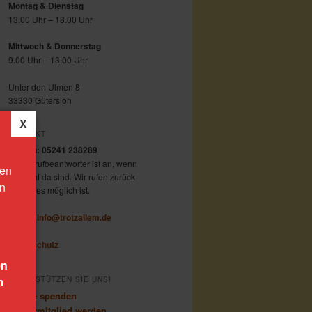
Montag & Dienstag
13.00 Uhr – 18.00 Uhr
Mittwoch & Donnerstag
9.00 Uhr – 13.00 Uhr
Unter den Ulmen 8
33330 Gütersloh
KONTAKT
Telefon: 05241 238289
Der Anrufbeantworter ist an, wenn
den
wir nicht da sind. Wir rufen zurück
on
sobald es möglich ist.
E-Mail:
info@trotzallem.de
Datenschutz
en
m
UNTERSTÜTZEN SIE UNS!
Online spenden
Fördermitglied werden