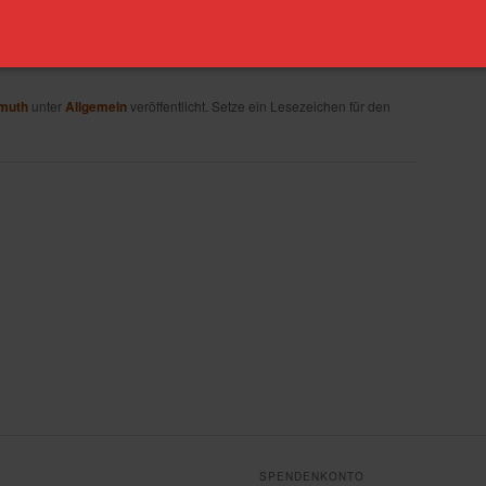
gesschau)
athy
schutzbundes
emuth
unter
Allgemein
veröffentlicht. Setze ein Lesezeichen für den
SPENDENKONTO