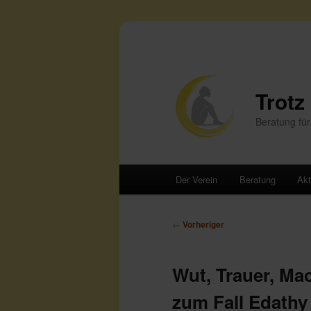
Trotz
Beratung für
Hauptmenü
Der Verein
Beratung
Akt
Zum
Zum
primären
sekundären
Beitragsnavigation
←
Vorheriger
Inhalt
Inhalt
Wut, Trauer, Ma
springen
springen
zum Fall Edathy