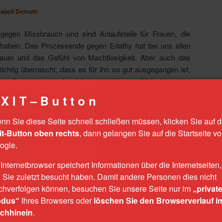
sabell Demuth
gegen Missbrauch und sind Anlaufstelle für Frauen, die
n haben. Das Prozessende gegen Edathy hat bei uns allen
auer und das Gefühl von Machtlosigkeit. Aber auch das
ichtig überrascht, dass es für ihn so gut ausgegangen ist,
er Rechtssystem hat Lücken und bietet Pädophilen und
it wir mit unserer Arbeit begonnen haben, erleben wir dies
X I T – B u t t o n
die Spitze des Eisbergs, der aufgrund seines öffentlichen
elandet ist. Die anderen Fälle, in denen die Täter weniger
nn Sie diese Seite schnell schließen müssen, klicken Sie auf 
er Presse unter ferner liefen und sind manchmal keine
it-Button oben rechts
, dann gelangen Sie auf die Startseite v
 festzuhalten: Egal, ob ein Täter in den Schlagzeilen landet
ogle.
r die Opfer bleiben ein Leben lang! Und wir werden
 Frauen zu unterstützen. Wir werden weiterhin unsere Wut
 Internetbrowser speichert Informationen über die Internetseiten,
lflosigkeit gegen dieses System in Kraft umwandeln und
e Sie zuletzt besucht haben. Damit andere Personen dies nicht
n den Weg weitergehen.
chverfolgen können, besuchen Sie unsere Seite nur im
„privat
dus“
Ihres Browsers oder
löschen Sie den Browserverlauf i
chhinein
.