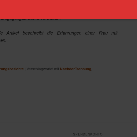
 Blog-Aufrufs
haben wir einen Beitrag erhalten, den wir hier
n. Die Autorin möchte ungenannt bleiben. Wir danken ihr
s entgegengebrachte Vertrauen.
de Artikel beschreibt die Erfahrungen einer Frau mit
gen.
rungsberichte
|
Verschlagwortet mit
NachderTrennung
,
SPENDENKONTO