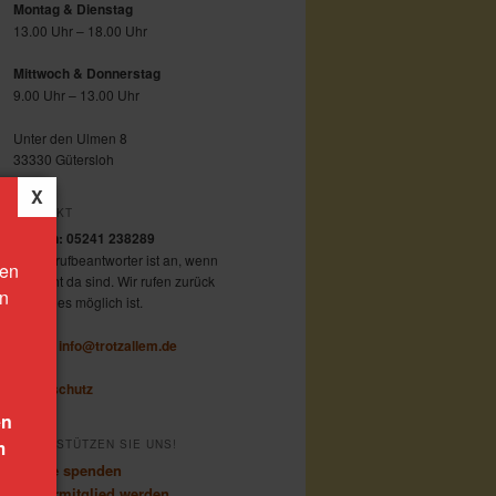
Montag & Dienstag
13.00 Uhr – 18.00 Uhr
Mittwoch & Donnerstag
9.00 Uhr – 13.00 Uhr
Unter den Ulmen 8
33330 Gütersloh
KONTAKT
Telefon: 05241 238289
Der Anrufbeantworter ist an, wenn
den
wir nicht da sind. Wir rufen zurück
on
sobald es möglich ist.
E-Mail:
info@trotzallem.de
Datenschutz
en
m
UNTERSTÜTZEN SIE UNS!
Online spenden
Fördermitglied werden