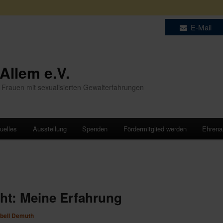
E-Mail
 Allem e.V.
 Frauen mit sexualisierten Gewalterfahrungen
uelles
Ausstellung
Spenden
Fördermitglied werden
Ehren
ht: Meine Erfahrung
abell Demuth