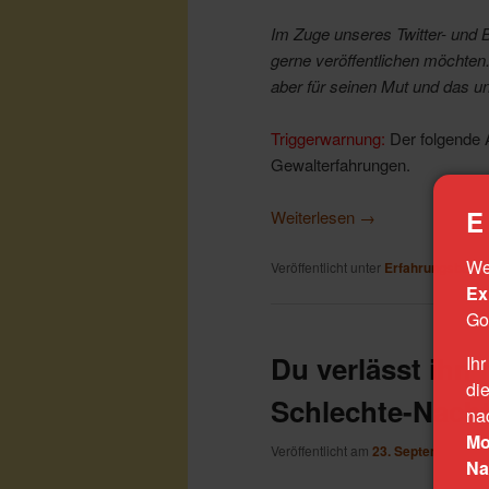
Im Zuge unseres Twitter- und B
gerne veröffentlichen möchten
aber für seinen Mut und das u
Triggerwarnung:
Der folgende A
Gewalterfahrungen.
E 
Weiterlesen
→
We
Veröffentlicht unter
Erfahrungsberic
Ex
Go
Du verlässt ihn 
Ihr
di
Schlechte-Nach
na
Mo
Veröffentlicht am
23. September 20
Na