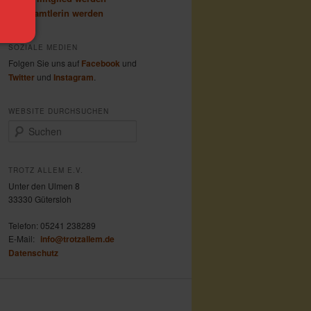
Ehrenamtlerin werden
SOZIALE MEDIEN
Folgen Sie uns auf
Facebook
und
Twitter
und
Instagram
.
WEBSITE DURCHSUCHEN
S
u
c
h
TROTZ ALLEM E.V.
e
Unter den Ulmen 8
n
33330 Gütersloh
Telefon:
05241 238289
E-Mail:
info@trotzallem.de
Datenschutz