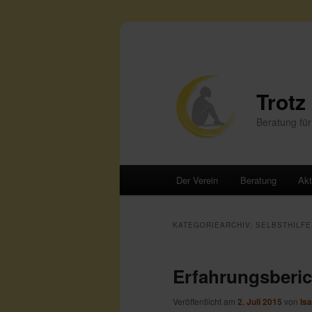
Trotz
Beratung für
Hauptmenü
Der Verein
Beratung
Akt
Zum
Zum
primären
sekundären
KATEGORIEARCHIV:
SELBSTHILFE
Inhalt
Inhalt
Erfahrungsberic
springen
springen
Veröffentlicht am
2. Juli 2015
von
Is